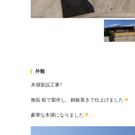
外観
木塀新設工事?
無垢 桧で製作し、銅板葺きで仕上げました
豪華な木塀になりました