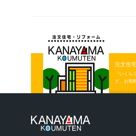
注文住
「いくら
ど、お気