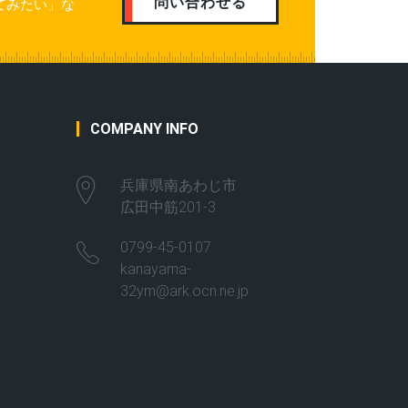
問い合わせる
てみたい」な
COMPANY INFO
兵庫県南あわじ市
広田中筋201-3
0799-45-0107
kanayama-
32ym@ark.ocn.ne.jp