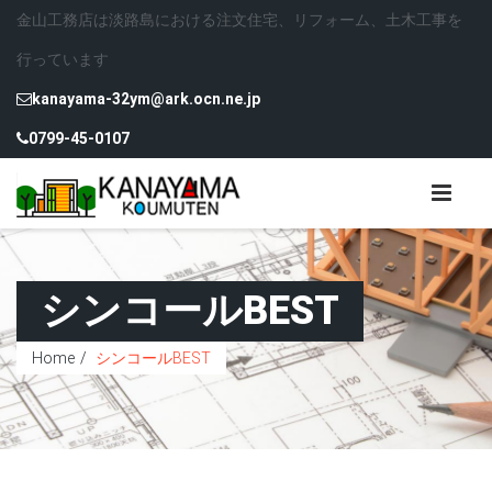
金山工務店は淡路島における注文住宅、リフォーム、土木工事を
行っています
kanayama-32ym@ark.ocn.ne.jp
0799-45-0107
シンコールBEST
Home
シンコールBEST